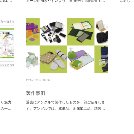
の加工…
メージが湧きやすいよう、日頃から市場調査で…
に対し
2019.10.02 04:42
製作事例
より魅力
過去にアングルで製作したものを一部ご紹介しま
んの一…
す。アングルでは、成形品、金属加工品、縫製…