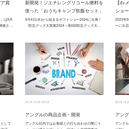
デア賞
新開発！ジエチレングリコール燃料を
【d+
使った「おうちキャンプ炊飯セット」
ショ
展」は9月
9月4日(水)から始まるギフトショー2024に出展！
2023
て開催さ…
「防災グッズ大賞展2024～第6回防災グッズ大…
ーに出
2019.10.02 06:43
2019.10.0
アングルの商品企画・開発
アン
ノとして
アングル社内ではお客様との打ち合わせの際にイ
アング