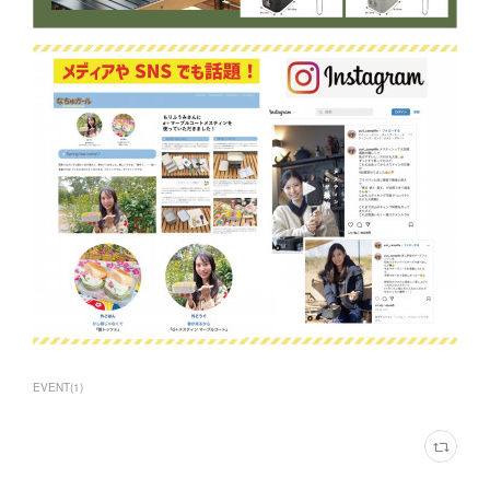
EVENT
(
1
)