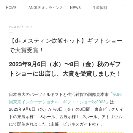
HOME
ANGLE オンラインストア
NEWS
生産体制
企画・開発
サンプル作成
お問い合わせ/会社概要
2023.09.11 03:11
おうちキャンプ炊飯セット
法人様お問合わせ窓口
【d+メスティン炊飯セット】ギフトショー
で大賞受賞！
2023年9月6日（水）〜8日（金）秋のギフ
トショーに出店し、大賞を受賞しました！
日本最大のパーソナルギフトと生活雑貨の国際見本市「
第96
回東京インターナショナル・ギフト・ショー秋2023
」は、
2023年9月6日（水）から8日（金）の3日間、東京ビッグサイ
トの東展示棟1～8ホール、西展示棟1～2ホール、アトリウム
にて開催されました（主催・ビジネスガイド社）。