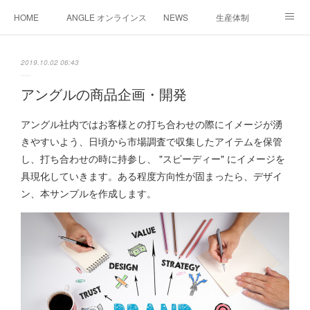
HOME
ANGLE オンラインストア
NEWS
生産体制
企画・開発
サンプル作成
お問い合わせ/会社概要
2019.10.02 06:43
おうちキャンプ炊飯セット
法人様お問合わせ窓口
アングルの商品企画・開発
アングル社内ではお客様との打ち合わせの際にイメージが湧
きやすいよう、日頃から市場調査で収集したアイテムを保管
し、打ち合わせの時に持参し、 "スピーディー" にイメージを
具現化していきます。ある程度方向性が固まったら、デザイ
ン、本サンプルを作成します。