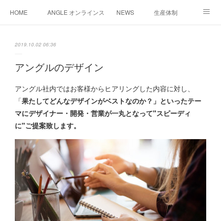
HOME
ANGLE オンラインストア
NEWS
生産体制
企画・開発
サンプル作成
お問い合わせ/会社概要
2019.10.02 06:36
おうちキャンプ炊飯セット
法人様お問合わせ窓口
アングルのデザイン
アングル社内ではお客様からヒアリングした内容に対し、
「
果たしてどんなデザインがベストなのか？」といったテー
マにデザイナー・開発・営業が一丸となって"スピーディ
に"ご提案致します
。