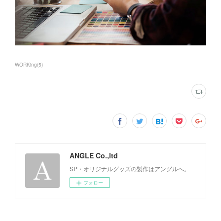
WORKing
(
5
)
ANGLE Co.,ltd
SP・オリジナルグッズの製作はアングルへ。
フォロー