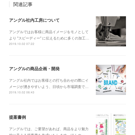
関連記事
アングル社内工房について
アングルではお客様に商品イメージをモノとして
より "スピーディー" に伝えるために多くの加工…
2019.10.02 07:22
アングルの商品企画・開発
アングル社内ではお客様との打ち合わせの際にイ
メージが湧きやすいよう、日頃から市場調査で…
2019.10.02 06:43
提案書例
アングルでは、ご要望があれば、商品をより魅力
的に見える提案書を作成いたします。ほんの一…